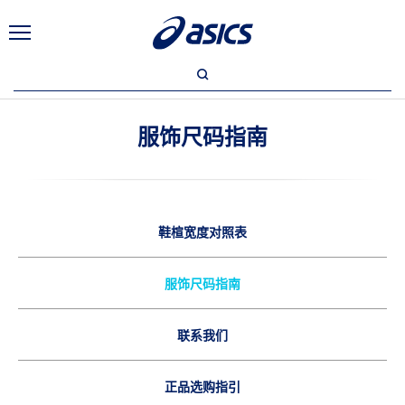
服饰尺码指南
鞋楦宽度对照表
服饰尺码指南
联系我们
正品选购指引