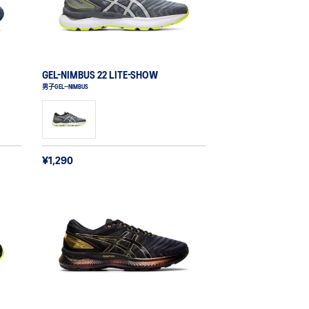
GEL-NIMBUS 22 LITE-SHOW
男子GEL--NIMBUS
¥1,290