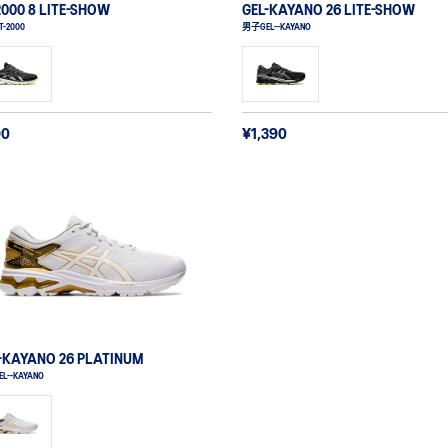
2000 8 LITE-SHOW
GEL-KAYANO 26 LITE-SHOW
-2000
男子GEL--KAYANO
90
¥1,390
-KAYANO 26 PLATINUM
L--KAYANO