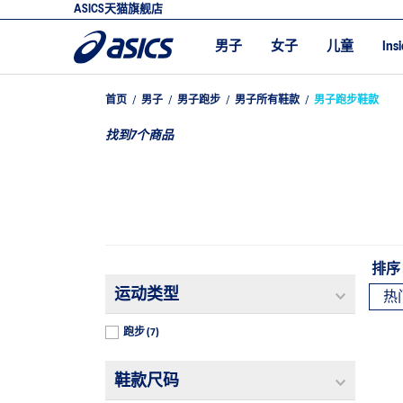
ASICS天猫旗舰店
男子
女子
儿童
Ins
首页
/
男子
/
男子跑步
/
男子所有鞋款
/
男子跑步鞋款
找到7个商品
排序
运动类型
跑步
(7)
鞋款尺码