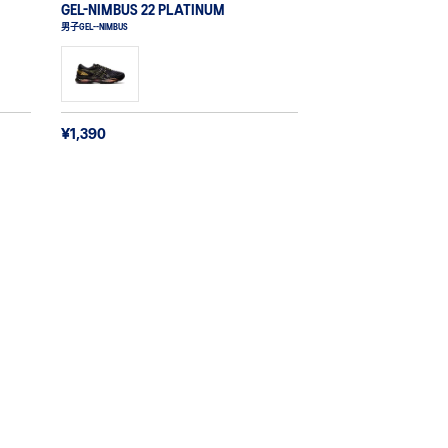
GEL-NIMBUS 22 PLATINUM
男子GEL--NIMBUS
¥1,390