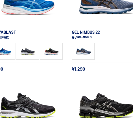
VABLAST
GEL-NIMBUS 22
跑步鞋款
男子GEL--NIMBUS
90
¥1,290