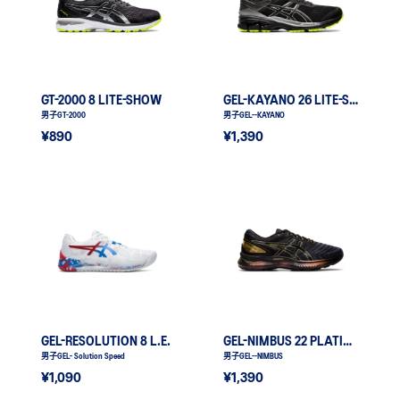
GT-2000 8 LITE-SHOW
GEL-KAYANO 26 LITE-SHOW
男子GT-2000
男子GEL--KAYANO
¥890
¥1,390
GEL-RESOLUTION 8 L.E.
GEL-NIMBUS 22 PLATINUM
男子GEL- Solution Speed
男子GEL--NIMBUS
¥1,090
¥1,390