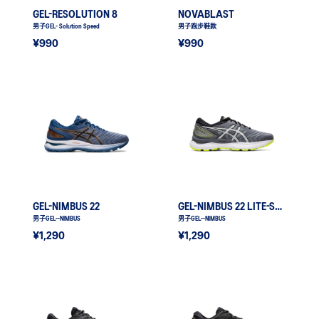
GEL-RESOLUTION 8
NOVABLAST
男子GEL- Solution Speed
男子跑步鞋款
¥990
¥990
GEL-NIMBUS 22
GEL-NIMBUS 22 LITE-SHOW
男子GEL--NIMBUS
男子GEL--NIMBUS
¥1,290
¥1,290