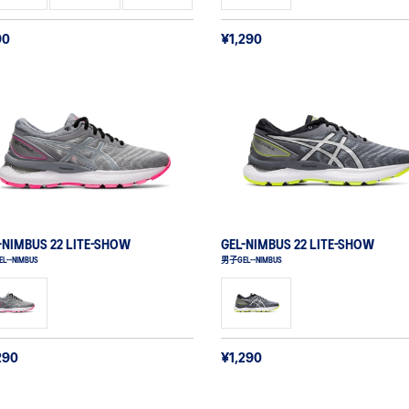
90
¥1,290
-NIMBUS 22 LITE-SHOW
GEL-NIMBUS 22 LITE-SHOW
L--NIMBUS
男子GEL--NIMBUS
290
¥1,290