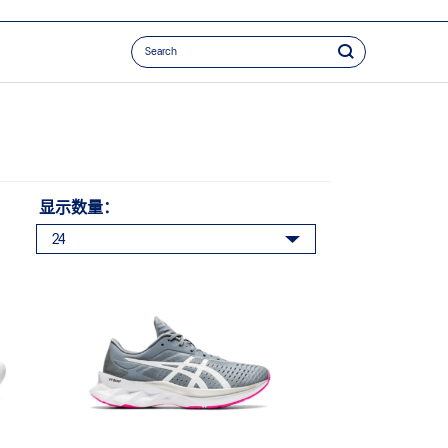
显示数量：