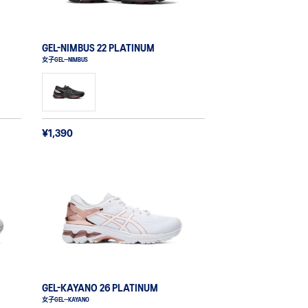
GEL-NIMBUS 22 PLATINUM
女子GEL--NIMBUS
¥1,390
GEL-KAYANO 26 PLATINUM
女子GEL--KAYANO