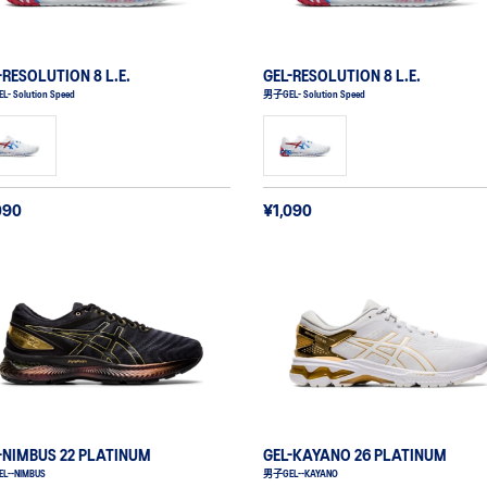
-RESOLUTION 8 L.E.
GEL-RESOLUTION 8 L.E.
- Solution Speed
男子GEL- Solution Speed
090
¥1,090
-NIMBUS 22 PLATINUM
GEL-KAYANO 26 PLATINUM
L--NIMBUS
男子GEL--KAYANO