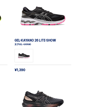
GEL-KAYANO 26 LITE-SHOW
女子GEL--KAYANO
¥1,390